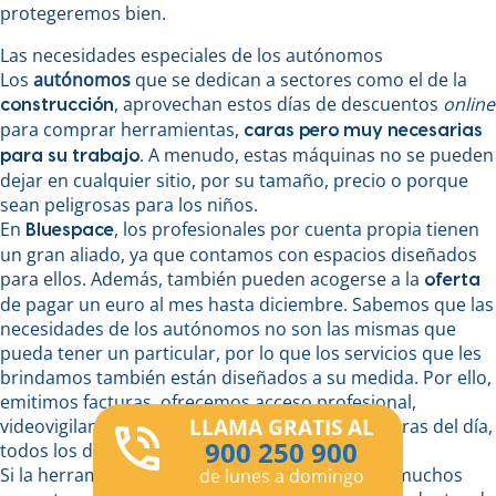
protegeremos bien.
Las necesidades especiales de los autónomos
Los
autónomos
que se dedican a sectores como el de la
, aprovechan estos días de descuentos
online
construcción
para comprar herramientas,
caras pero muy necesarias
. A menudo, estas máquinas no se pueden
para su trabajo
dejar en cualquier sitio, por su tamaño, precio o porque
sean peligrosas para los niños.
En
, los profesionales por cuenta propia tienen
Bluespace
un gran aliado, ya que contamos con espacios diseñados
para ellos. Además, también pueden acogerse a la
oferta
de pagar un euro al mes hasta diciembre. Sabemos que las
necesidades de los autónomos no son las mismas que
pueda tener un particular, por lo que los servicios que les
brindamos también están diseñados a su medida. Por ello,
emitimos facturas, ofrecemos acceso profesional,
LLAMA GRATIS AL
videovigilancia y, por supuesto, acceso las 24 horas del día,
900 250 900
todos los días del año.
Si la herramienta pesa mucho o el cliente tiene muchos
de lunes a domingo