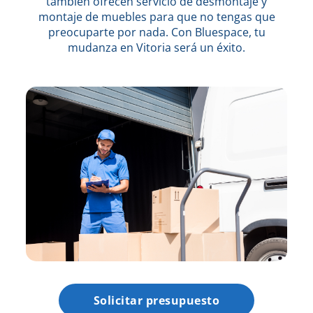
también ofrecen servicio de desmontaje y
montaje de muebles para que no tengas que
preocuparte por nada. Con Bluespace, tu
mudanza en Vitoria será un éxito.
Solicitar presupuesto