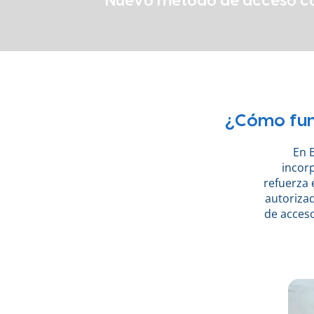
Nuevo método de acceso c
¿Cómo func
En 
incor
refuerza 
autoriza
de acceso