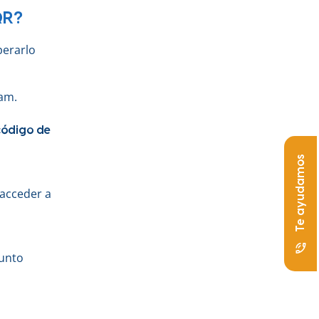
QR?
perarlo
am.
código de
Te ayudamos
 acceder a
sunto