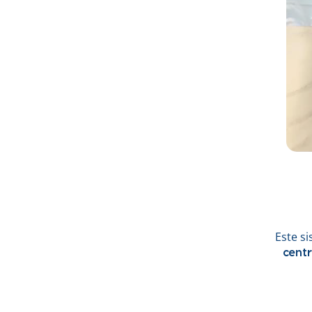
Este s
cent