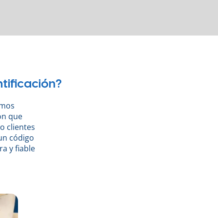
tificación?
emos
ón que
o clientes
un código
a y fiable