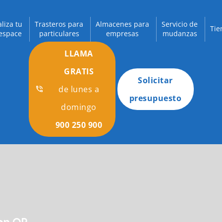
aliza tu
Trasteros para
Almacenes para
Servicio de
Tie
espace
particulares
empresas
mudanzas
LLAMA
GRATIS
Solicitar
de lunes a
presupuesto
domingo
900 250 900