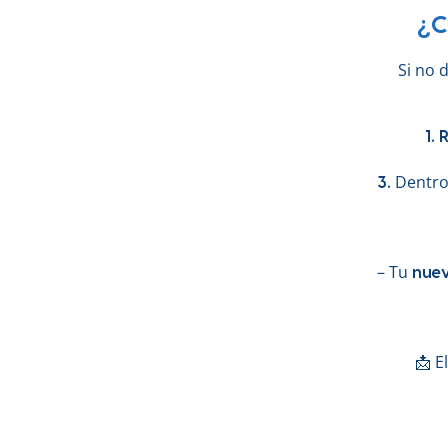
¿C
Si no 
1.
Dentro
3.
– Tu
nuev
📩 E