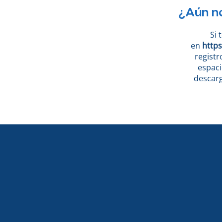
¿Aún no
Si 
en
https
registr
espaci
descarg