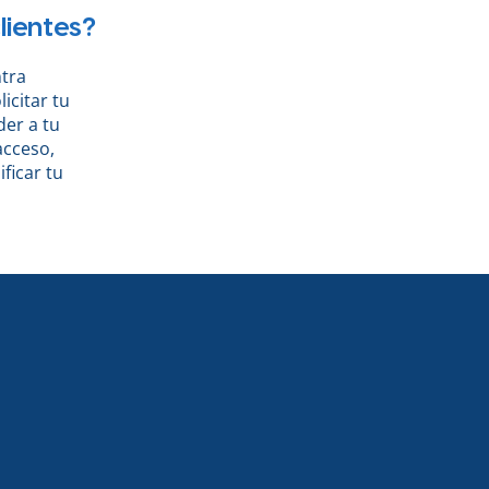
lientes?
ntra
icitar tu
der a tu
acceso,
ficar tu