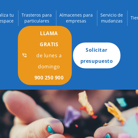
aliza tu
Trasteros para
Almacenes para
Servicio de
Tie
espace
particulares
empresas
mudanzas
LLAMA
GRATIS
Solicitar
de lunes a
presupuesto
domingo
900 250 900