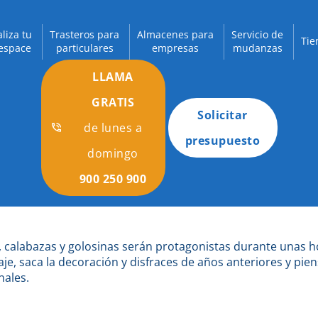
aliza tu
Trasteros para
Almacenes para
Servicio de
Tie
espace
particulares
empresas
mudanzas
LLAMA
GRATIS
Solicitar
de lunes a
presupuesto
domingo
900 250 900
s, calabazas y golosinas serán protagonistas durante unas h
laje, saca la decoración y disfraces de años anteriores y pie
nales.