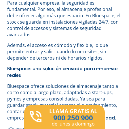
Para cualquier empresa, la seguridad es
fundamental. Por eso, el almacenaje profesional
debe ofrecer algo más que espacio. En Bluespace, el
stock se guarda en instalaciones vigiladas 24/7, con
control de accesos y sistemas de seguridad
avanzados.
Además, el acceso es cómodo y flexible, lo que
permite entrar y salir cuando lo necesites, sin
depender de terceros ni de horarios rígidos.
Bluespace: una solución pensada para empresas
reales
Bluespace ofrece soluciones de almacenaje tanto a
corto como a largo plazo, adaptadas a start-ups,
pymes y empresas consolidadas. Ya sea para
guardar stock, material comercial o equipamiento,
LLAMA GRATIS AL
contar con un espacio externo permite a tu
900 250 900
empresa
.
ganar orden, eficiencia y tranquilidad
de lunes a domingo
¿Quieres saber cuál es la mejor opción de