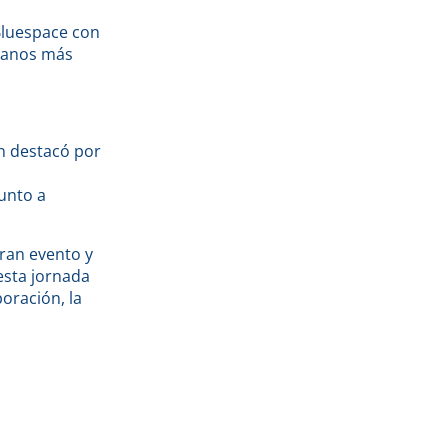
Bluespace con
rbanos más
n destacó por
junto a
ran evento y
esta jornada
oración, la