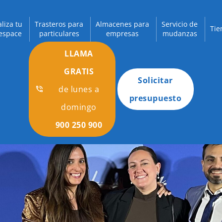
aliza tu
Trasteros para
Almacenes para
Servicio de
Tie
espace
particulares
empresas
mudanzas
LLAMA
GRATIS
Solicitar
de lunes a
presupuesto
domingo
900 250 900