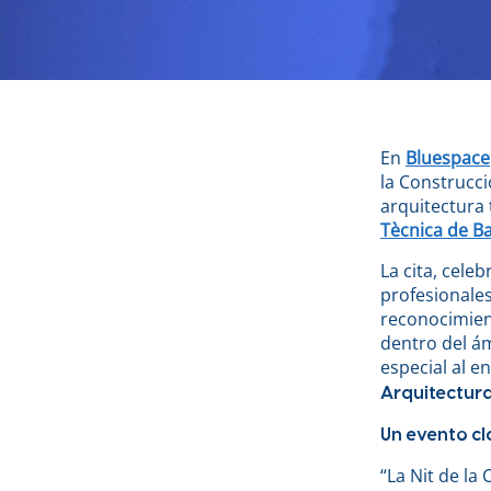
En
Bluespace
la Construcci
arquitectura 
Tècnica de B
La cita, cele
profesionales
reconocimient
dentro del ám
especial al 
Arquitectura
Un evento cl
“La Nit de la