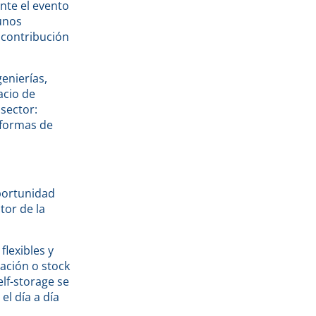
nte el evento
 unos
 contribución
genierías,
acio de
 sector:
 formas de
portunidad
tor de la
lexibles y
ación o stock
elf-storage se
el día a día