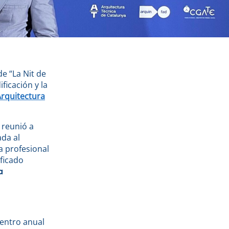
e “La Nit de
ficación y la
’Arquitectura
 reunió a
ada al
ia profesional
ificado
a
uentro anual