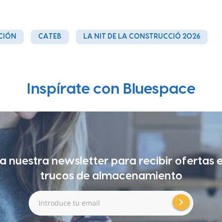
CIÓN
CATEB
LA NIT DE LA CONSTRUCCIÓ 2026
Inspírate con Bluespace
a nuestra newsletter para recibir ofertas 
trucos de almacenamiento
Introduce tu email