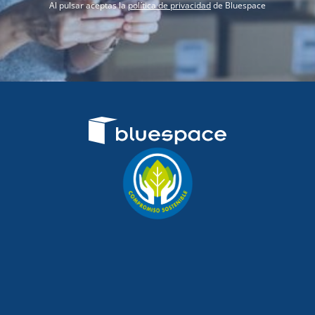
Al pulsar aceptas la
política de privacidad
de Bluespace