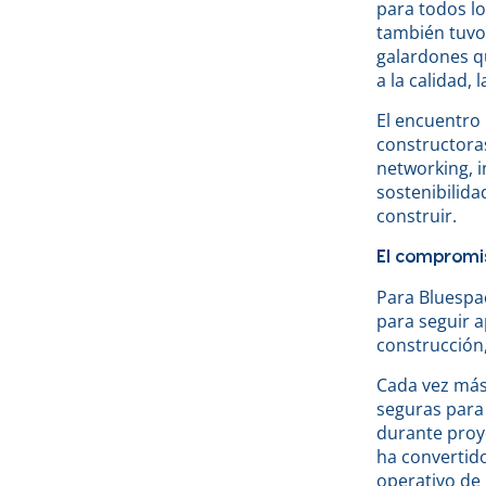
para todos lo
también tuvo 
galardones q
a la calidad, 
El encuentro 
constructora
networking, i
sostenibilid
construir.
El compromis
Para Bluespa
para seguir a
construcción,
Cada vez más 
seguras para
durante proye
ha convertido
operativo de