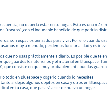
frecuencia, no debería estar en tu hogar. Esto es una máxi
e “trastos” ,con el indudable beneficio de que podrás disf
teros, son espacios pensados para vivir. Por ello cuando u
 usamos muy a menudo, perdemos funcionalidad y es inevi
tos que no usas prácticamente a diario. Es posible que te 
jor que guardes los utensilios y el material en Bluespace. T
50, que consiste en que muy probablemente puedas guardar u
rlo todo en Bluespace y cogerlo cuando lo necesites.
s, tanto si dejas algunos objetos en casa y otros en Bluespa
dical en tu casa, que pasará a ser de nuevo un hogar.