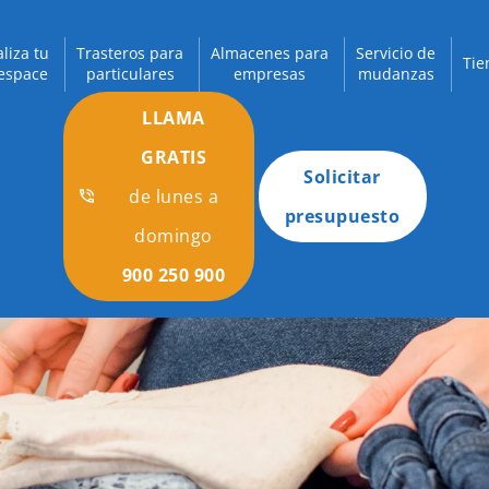
aliza tu
Trasteros para
Almacenes para
Servicio de
Tie
espace
particulares
empresas
mudanzas
LLAMA
GRATIS
Solicitar
de lunes a
presupuesto
domingo
900 250 900