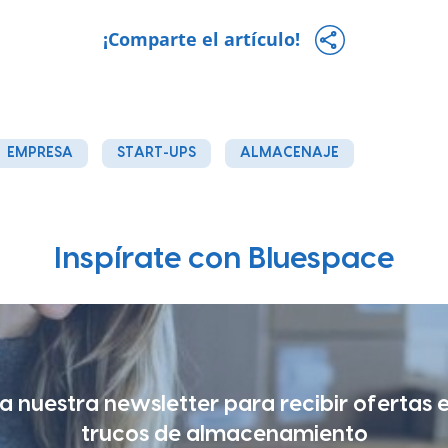
¡Comparte el artículo!
EMPRESA
START-UPS
ALMACENAJE
Inspírate con Bluespace
a nuestra newsletter para recibir ofertas 
trucos de almacenamiento