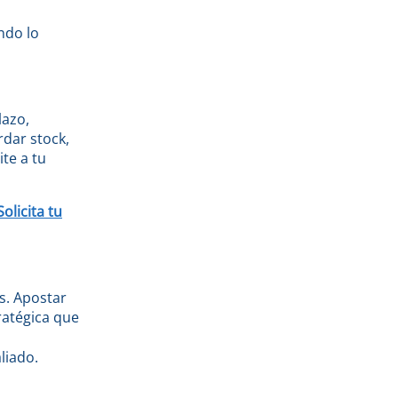
ndo lo
lazo,
dar stock,
te a tu
Solicita tu
s. Apostar
ratégica que
liado.