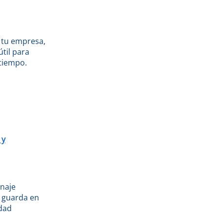
e tu empresa,
til para
 tiempo.
 y
enaje
e guarda en
idad