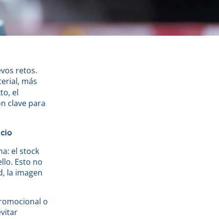
vos retos.
erial, más
o, el
ón clave para
cio
a: el stock
llo. Esto no
d, la imagen
promocional o
vitar