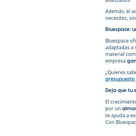
Además, el ac
necesites, si
Bluespace: 
Bluespace ofr
adaptadas a 
material com
empresa
gan
¿Quieres sab
presupuesto 
Deja que tu 
El crecimient
por un
almac
te ayuda a es
Con Bluespace