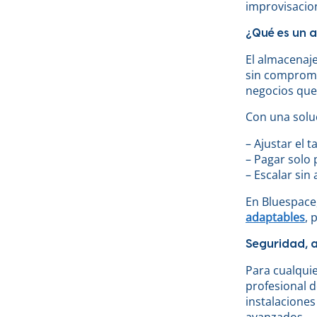
improvisacio
¿Qué es un a
El almacenaje
sin compromis
negocios que
Con una soluc
– Ajustar el 
– Pagar solo 
– Escalar sin
En Bluespace
adaptables
, 
Seguridad, a
Para cualquie
profesional d
instalaciones
avanzados.