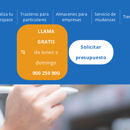
aliza tu
Trasteros para
Almacenes para
Servicio de
Tie
espace
particulares
empresas
mudanzas
LLAMA
GRATIS
Solicitar
de lunes a
presupuesto
domingo
900 250 900