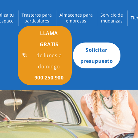
aliza tu
Trasteros para
Almacenes para
Servicio de
Tie
espace
particulares
empresas
mudanzas
LLAMA
GRATIS
Solicitar
de lunes a
presupuesto
domingo
900 250 900