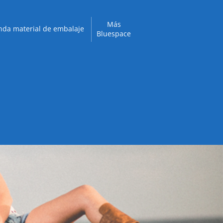
Más
nda material de embalaje
Bluespace