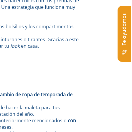
bes hacer rollos con tus prendas de
. Una estrategia que funciona muy
Te ayudamos
Los bolsillos y los compartimentos
cinturones o tirantes. Gracias a este
ar tu
look
en casa.
cambio de ropa de temporada de
e hacer la maleta para tus
tación del año.
s anteriormente mencionados o
con
meses.