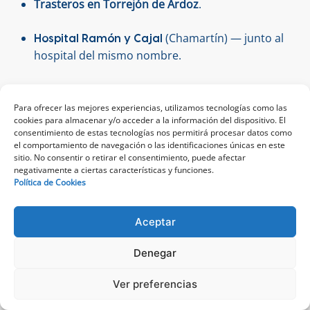
Trasteros en Torrejón de Ardoz
.
(Chamartín) — junto al
Hospital Ramón y Cajal
hospital del mismo nombre.
Para ofrecer las mejores experiencias, utilizamos tecnologías como las
Bluespace cuenta con la mayor red de trasteros de
cookies para almacenar y/o acceder a la información del dispositivo. El
España: además de los
,
31 centros de Madrid
consentimiento de estas tecnologías nos permitirá procesar datos como
dispone de 34 en Barcelona, 5 en Valencia, 4 en
el comportamiento de navegación o las identificaciones únicas en este
sitio. No consentir o retirar el consentimiento, puede afectar
Sevilla y 5 en Bilbao. Condiciones, seguridad y
negativamente a ciertas características y funciones.
atención homogéneas en todos los centros.
Política de Cookies
Aceptar
Denegar
LLAMA GRATIS AL
Tamaños de trastero disponibles en
900 250 900
Madrid
Ver preferencias
de lunes a domingo