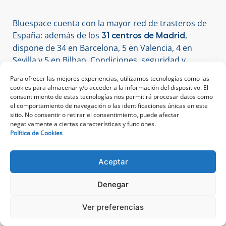
Bluespace cuenta con la mayor red de trasteros de
España: además de los
,
31 centros de Madrid
dispone de 34 en Barcelona, 5 en Valencia, 4 en
Sevilla y 5 en Bilbao. Condiciones, seguridad y
atención homogéneas en todos los centros.
Para ofrecer las mejores experiencias, utilizamos tecnologías como las
cookies para almacenar y/o acceder a la información del dispositivo. El
consentimiento de estas tecnologías nos permitirá procesar datos como
el comportamiento de navegación o las identificaciones únicas en este
sitio. No consentir o retirar el consentimiento, puede afectar
negativamente a ciertas características y funciones.
Política de Cookies
Tamaños de trastero disponibles en
Madrid
Aceptar
Estas son las cinco tipologías Bluespace, desde el
Denegar
más básico hasta soluciones de almacenaje
LLAMA GRATIS AL
profesional:
900 250 900
Ver preferencias
de lunes a domingo