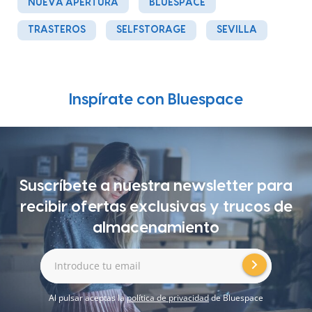
NUEVA APERTURA
BLUESPACE
TRASTEROS
SELFSTORAGE
SEVILLA
Inspírate con Bluespace
Suscríbete a nuestra newsletter para
recibir ofertas exclusivas y trucos de
almacenamiento
Introduce tu email
Al pulsar aceptas la
política de privacidad
de Bluespace