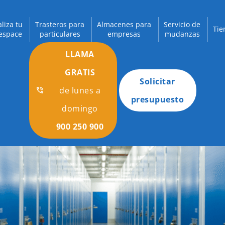
aliza tu
Trasteros para
Almacenes para
Servicio de
Tie
espace
particulares
empresas
mudanzas
LLAMA
GRATIS
Solicitar
de lunes a
presupuesto
domingo
900 250 900