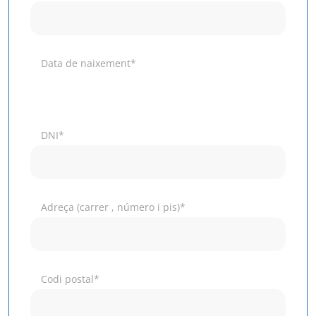
Data de naixement*
DNI*
Adreça (carrer , número i pis)*
Codi postal*