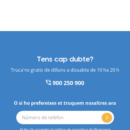
Tens cap dubte?
Truca'ns gratis de dilluns a dissabte de 10 ha 20 h
900 250 900
O si ho prefereixes et truquem nosaltres ara
Número de telèfon
Al fer clic acceptes la
política de privadesa
de Bluespace