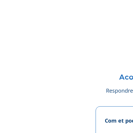
Aco
Respondrem
Com et po