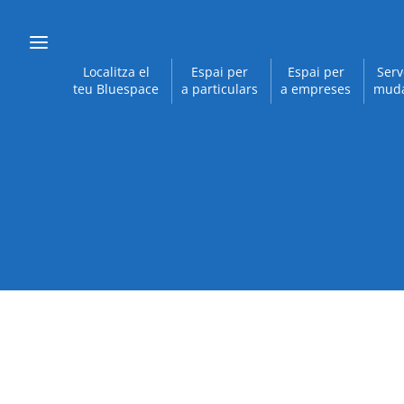
Localitza el
Espai per
Espai per
Serv
teu Bluespace
a particulars
a empreses
mud