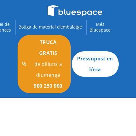
ei de
Més
Botiga de material d’embalatge
ances
Bluespace
TRUCA
GRATIS
Pressupost en
de dilluns a
línia
diumenge
900 250 900