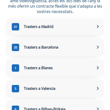
amb videovigilància, accés els 365 dies de l’any ia
més oferim un contracte flexible que s’adapta a les
vostres necessitats.
Trasters a Madrid
31
Trasters a Barcelona
35
Trasters a Blanes
1
Trasters a Valencia
5
Trasters a Bilbao-Bizkaia
6