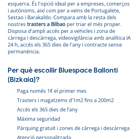
esquerra. És l'opció ideal per a empreses, comerços
i autònoms, així com per a veïns de Portugalete,
Sestao i Barakaldo. Compara amb la resta dels
nostres
trasters a Bilbao
per triar el més proper.
Disposa d'ampli accés per a vehicles i zona de
càrrega i descàrrega, videovigilància amb analítica IA
24 h, accés els 365 dies de l'any i contracte sense
permanència.
Per què escollir Bluespace Ballonti
(Bizkaia)?
Paga només 1€ el primer mes
Trasters i magatzems d’1m2 fins a 200m2
Accés els 365 dies de l’any
Máxima seguridad
Pàrquing gratuït i zones de càrrega i descàrrega
Atenció personalitzada