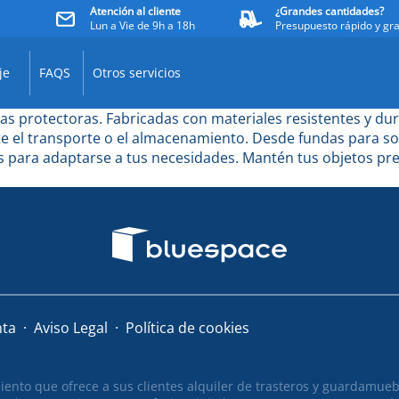
Atención al cliente
¿Grandes cantidades?
Lun a Vie de 9h a 18h
Presupuesto rápido y gra
je
FAQS
Otros servicios
as protectoras. Fabricadas con materiales resistentes y d
nte el transporte o el almacenamiento. Desde fundas para s
s para adaptarse a tus necesidades. Mantén tus objetos pr
nta
Aviso Legal
Política de cookies
to que ofrece a sus clientes alquiler de trasteros y guardamueble