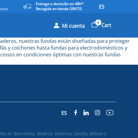
Entrega a domicilio en 48h*
ES
tuito
Recogida en tienda GRATIS
0
Cart
Mi cuenta
uraderos, nuestras fundas están diseñadas para proteger
ofás y colchones hasta fundas para electrodomésticos y
eciosos en condiciones óptimas con nuestras fundas
ES
s en Barcelona, Madrid, Valencia, Sevilla, Bilbao y