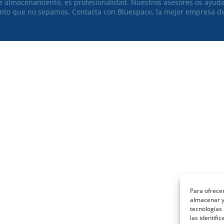
e almacenamiento, es profesionalidad. Nuestros asesores os ayud
nto que no sepamos. Contacta con Bluespace, la mejor empresa d
Para ofrecer
almacenar y/
tecnologías
las identifi